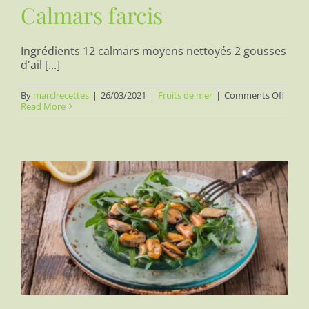
Calmars farcis
Ingrédients 12 calmars moyens nettoyés 2 gousses
d'ail [...]
on
By
marclrecettes
|
26/03/2021
|
Fruits de mer
|
Comments Off
Calma
Read More
farcis