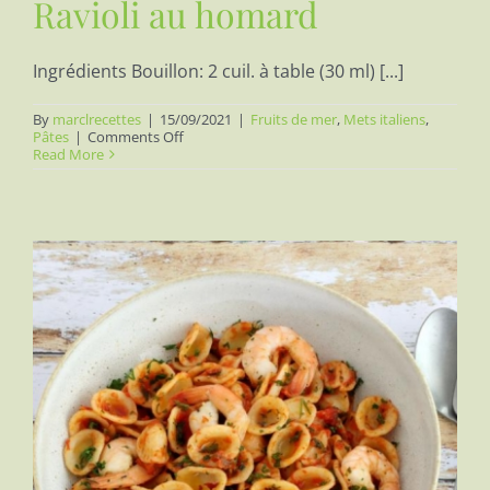
Ravioli au homard
Ingrédients Bouillon: 2 cuil. à table (30 ml) [...]
By
marclrecettes
|
15/09/2021
|
Fruits de mer
,
Mets italiens
,
on
Pâtes
|
Comments Off
Ravioli
Read More
au
homard