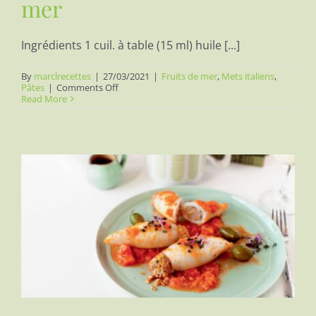
mer
Ingrédients 1 cuil. à table (15 ml) huile [...]
By
marclrecettes
|
27/03/2021
|
Fruits de mer
,
Mets italiens
,
on
Pâtes
|
Comments Off
Fettuccine
Read More
aux
fruits
de
mer