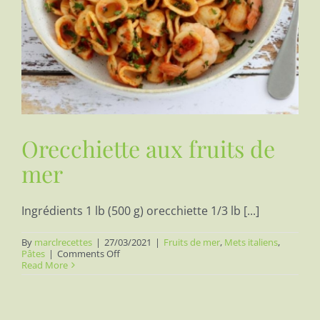
Orecchiette aux fruits de
mer
Ingrédients 1 lb (500 g) orecchiette 1/3 lb [...]
By
marclrecettes
|
27/03/2021
|
Fruits de mer
,
Mets italiens
,
on
Pâtes
|
Comments Off
Orecchiette
Read More
aux
fruits
de
mer