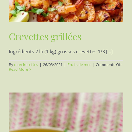
Crevettes grillées
Ingrédients 2 lb (1 kg) grosses crevettes 1/3 [...]
on
By
marclrecettes
|
26/03/2021
|
Fruits de mer
|
Comments Off
Creve
Read More
grillée