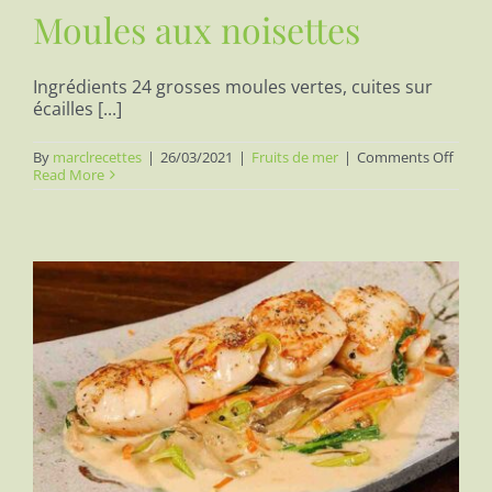
Moules aux noisettes
Ingrédients 24 grosses moules vertes, cuites sur
écailles [...]
on
By
marclrecettes
|
26/03/2021
|
Fruits de mer
|
Comments Off
Moul
Read More
aux
noise