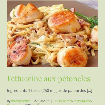
Fettuccine aux pétoncles
Ingrédients 1 tasse (250 ml) jus de palourdes [...]
By
marclrecettes
|
27/03/2021
|
Fruits de mer
,
Mets italiens
,
on
Pâtes
|
Comments Off