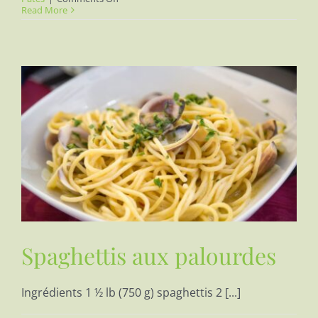
Fettuccine
Read More
aux
pétoncles
Spaghettis aux palourdes
Ingrédients 1 ½ lb (750 g) spaghettis 2 [...]