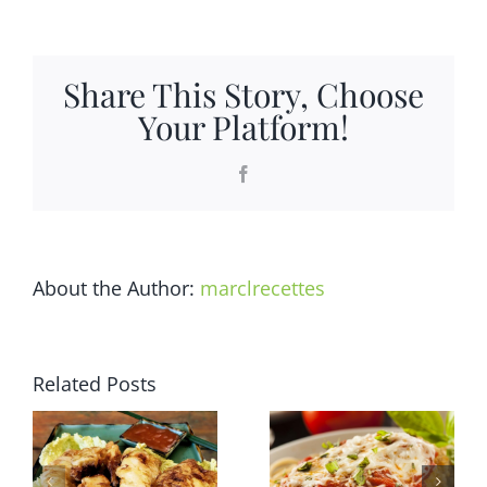
du
Général
Tao
Share This Story, Choose
Your Platform!
Facebook
About the Author:
marclrecettes
Related Posts