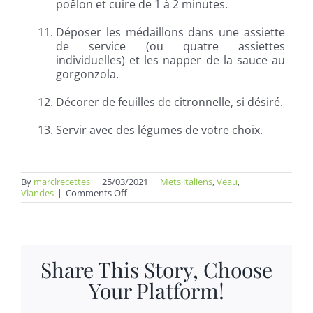
poêlon et cuire de 1 à 2 minutes.
Déposer les médaillons dans une assiette
de service (ou quatre assiettes
individuelles) et les napper de la sauce au
gorgonzola.
Décorer de feuilles de citronnelle, si désiré.
Servir avec des légumes de votre choix.
By
marclrecettes
|
25/03/2021
|
Mets italiens
,
Veau
,
on
Viandes
|
Comments Off
Médaillon
de
veau
au
gorgonzola
Share This Story, Choose
Your Platform!