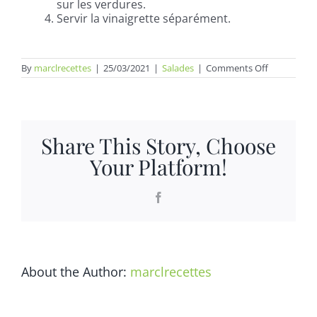
sur les verdures.
Servir la vinaigrette séparément.
on
By
marclrecettes
|
25/03/2021
|
Salades
|
Comments Off
Salade
du
chef
Share This Story, Choose
Your Platform!
Facebook
About the Author:
marclrecettes